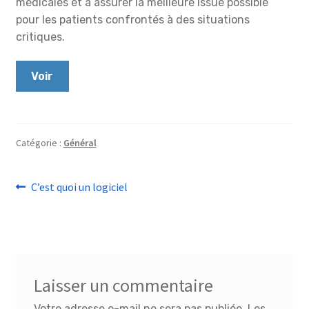
médicales et à assurer la meilleure issue possible
pour les patients confrontés à des situations
critiques.
Voir
Catégorie :
Général
Navigation
Article
C’est quoi un logiciel
précédent :
de
l’article
Laisser un commentaire
Votre adresse e-mail ne sera pas publiée.
Les