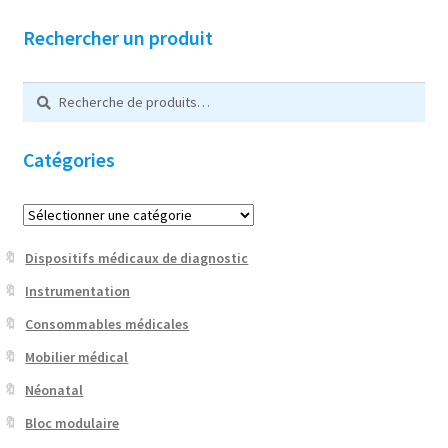
Rechercher un produit
Recherche
R
pour :
e
c
Catégories
h
e
r
c
h
Dispositifs médicaux de diagnostic
e
Instrumentation
Consommables médicales
Mobilier médical
Néonatal
Bloc modulaire