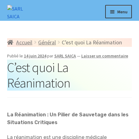
Aller
Aller
Menu
à
au
la
contenu
Accueil
navigation
Accueil
Général
C’est quoi La Réanimation
Produits
Publié le
14 juin 2024
par
SARL SAICA
—
Laisser un commentaire
C’est quoi La
Explorer
Réanimation
Actualités
Notre Réseau
Compte
La Réanimation : Un Pilier de Sauvetage dans les
Situations Critiques
Â propos
La réanimation est une discipline médicale