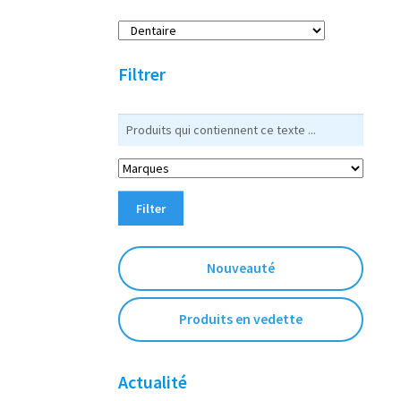
r
c
h
Filtrer
e
Filter
Nouveauté
Produits en vedette
Actualité