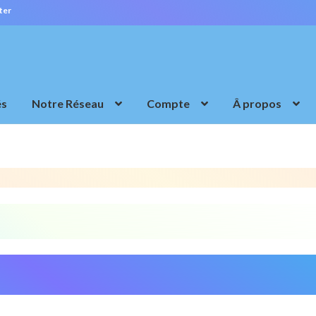
ter
és
Notre Réseau
Compte
Â propos