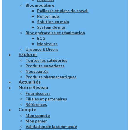
Bloc modulaire
Paillasse et plans de travail
Porte lindo
Solution en main
System de mur
Bloc opératoire et réanimation
ECG
Moniteurs
Urgence & Divers
Explorer
Toutes les catégories
Produits en vedette
Nouveautés
Produits pharmaceutiques
Actualités
Notre Réseau
Fournisseurs
Filiales et partenaires
Références
Compte
Mon compte
Mon panier
Validation de la commande