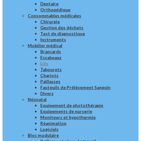
Dentaire
Orthopédique
Consommables médicales
Chirurgie
Gestion des déchets
Test de diagnostique
Instruments
Mobilier médical
Brancards
Escabeaux
Lits
Tabourets
Chariots
Paillasses
Fauteuils de Prélèvement Sanguin
Divers
Néonatal
Equipement de photothérapie
Equipements de nurserie
Moniteurs et hypothermie
Réanimation
Logiciels
Bloc modulaire