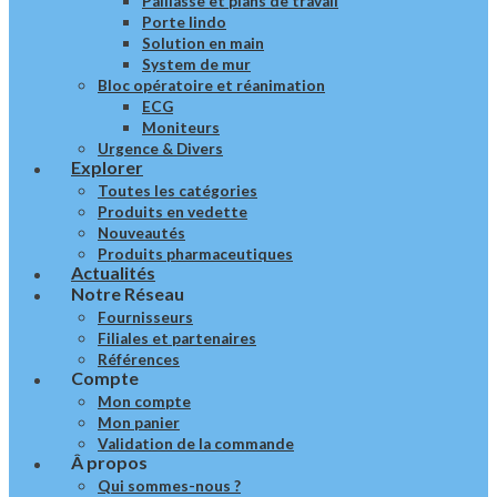
Paillasse et plans de travail
Porte lindo
Solution en main
System de mur
Bloc opératoire et réanimation
ECG
Moniteurs
Urgence & Divers
Explorer
Toutes les catégories
Produits en vedette
Nouveautés
Produits pharmaceutiques
Actualités
Notre Réseau
Fournisseurs
Filiales et partenaires
Références
Compte
Mon compte
Mon panier
Validation de la commande
Â propos
Qui sommes-nous ?