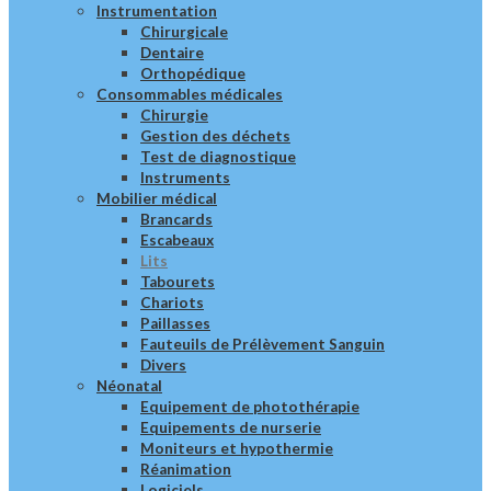
Instrumentation
Chirurgicale
Dentaire
Orthopédique
Consommables médicales
Chirurgie
Gestion des déchets
Test de diagnostique
Instruments
Mobilier médical
Brancards
Escabeaux
Lits
Tabourets
Chariots
Paillasses
Fauteuils de Prélèvement Sanguin
Divers
Néonatal
Equipement de photothérapie
Equipements de nurserie
Moniteurs et hypothermie
Réanimation
Logiciels