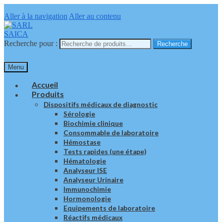
Aller à la navigation
Aller au contenu
Recherche pour :
Recherche
Menu
Accueil
Produits
Dispositifs médicaux de diagnostic
Sérologie
Biochimie clinique
Consommable de laboratoire
Hémostase
Tests rapides (une étape)
Hématologie
Analyseur ISE
Analyseur Urinaire
Immunochimie
Hormonologie
Equipements de laboratoire
Réactifs médicaux