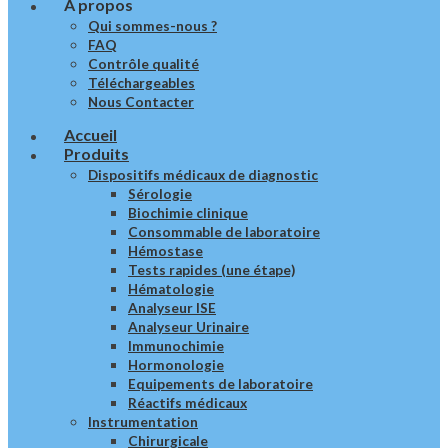
Â propos
Qui sommes-nous ?
FAQ
Contrôle qualité
Téléchargeables
Nous Contacter
Accueil
Produits
Dispositifs médicaux de diagnostic
Sérologie
Biochimie clinique
Consommable de laboratoire
Hémostase
Tests rapides (une étape)
Hématologie
Analyseur ISE
Analyseur Urinaire
Immunochimie
Hormonologie
Equipements de laboratoire
Réactifs médicaux
Instrumentation
Chirurgicale