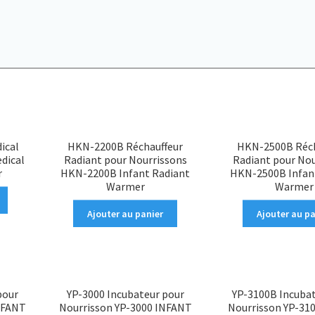
ical
HKN-2200B Réchauffeur
HKN-2500B Réch
edical
Radiant pour Nourrissons
Radiant pour No
r
HKN-2200B Infant Radiant
HKN-2500B Infan
Warmer
Warmer
Ajouter au panier
Ajouter au pa
pour
YP-3000 Incubateur pour
YP-3100B Incuba
NFANT
Nourrisson YP-3000 INFANT
Nourrisson YP-31