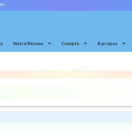
ter
és
Notre Réseau
Compte
Â propos