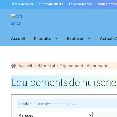
Détails de vente
Contrôle qualité
Téléchargeables
Nous Contac
Aller
Aller
à
au
la
contenu
navigation
Accueil
Produits
Explorer
Actualit
Accueil
Néonatal
Equipements de nurserie
Equipements de nurserie