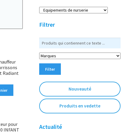
r
c
h
Filtrer
e
auffeur
urrissons
Filter
t Radiant
Nouveauté
nier
Produits en vedette
teur pour
Actualité
00 INFANT