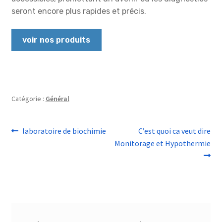
seront encore plus rapides et précis.
voir nos produits
Catégorie :
Général
Navigation
Article
Article
laboratoire de biochimie
C’est quoi ca veut dire
précédent :
suivant :
Monitorage et Hypothermie
de
l’article