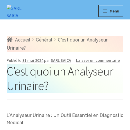
Aller
Aller
Menu
à
au
la
contenu
Accueil
navigation
Accueil
Général
C’est quoi un Analyseur
Produits
Urinaire?
Explorer
Publié le
31 mai 2024
par
SARL SAICA
—
Laisser un commentaire
C’est quoi un Analyseur
Actualités
Urinaire?
Notre Réseau
Compte
L’Analyseur Urinaire : Un Outil Essentiel en Diagnostic
Â propos
Médical