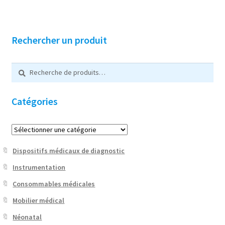
Rechercher un produit
Recherche
R
pour :
e
c
Catégories
h
e
r
c
h
Dispositifs médicaux de diagnostic
e
Instrumentation
Consommables médicales
Mobilier médical
Néonatal