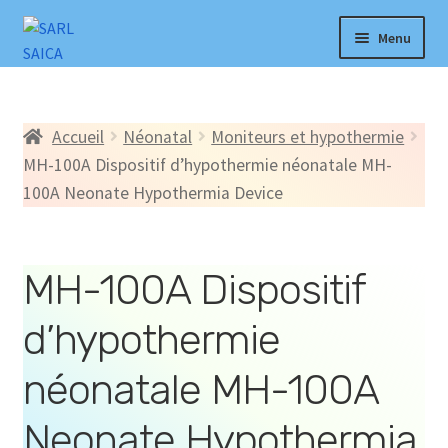
Aller
Aller
Menu
à
au
la
contenu
Accueil
navigation
Accueil
Néonatal
Moniteurs et hypothermie
Produits
MH-100A Dispositif d’hypothermie néonatale MH-
100A Neonate Hypothermia Device
Explorer
Actualités
MH-100A Dispositif
Notre Réseau
d’hypothermie
Compte
néonatale MH-100A
Â propos
Neonate Hypothermia