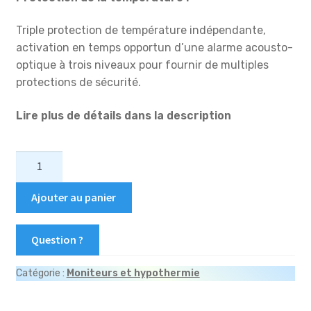
Triple protection de température indépendante,
activation en temps opportun d’une alarme acousto-
optique à trois niveaux pour fournir de multiples
protections de sécurité.
Lire plus de détails dans la description
quantité
de
MH-
Ajouter au panier
100A
Dispositif
Question ?
d'hypothermie
néonatale
Catégorie :
Moniteurs et hypothermie
MH-
100A